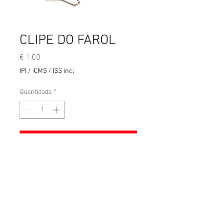
CLIPE DO FAROL
Preço
€ 1,00
IPI / ICMS / ISS incl.
Quantidade
*
Adicionar ao carrinho
Termos e condições gerais de venda
Aviso legal
Entrega
RICOMOTO
Copyright ©
2025 - Todos