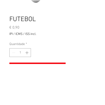
FUTEBOL
Preço
€ 0,90
IPI / ICMS / ISS incl.
Quantidade
*
Adicionar ao carrinho
Termos e condições gerais de venda
Aviso legal
Entrega
RICOMOTO
Copyright ©
2025 - Todos