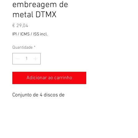
embreagem de
metal DTMX
Preço
€ 29,04
IPI / ICMS / ISS incl.
Quantidade
*
Adicionar ao carrinho
Conjunto de 4 discos de
embreagem lisos - Espessura
1,10 mm
Termos e condições gerais de venda
Aviso legal