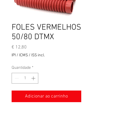
FOLES VERMELHOS
50/80 DTMX
Preço
€ 12,80
IPI / ICMS / ISS incl.
Quantidade
*
Adicionar ao carrinho
Par de caixas acústicas para
Yamaha
50/80
DTMX