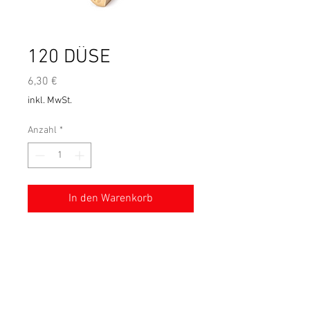
120 DÜSE
Preis
6,30 €
inkl. MwSt.
Anzahl
*
In den Warenkorb
Düsengröße 120 - Stückpreis
Allgemeine Verkaufsbedingungen
Rechtlicher Hinweis