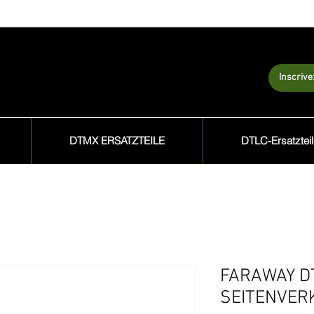
Inscriv
DTMX ERSATZTEILE
DTLC-Ersatztei
FARAWAY D
SEITENVER