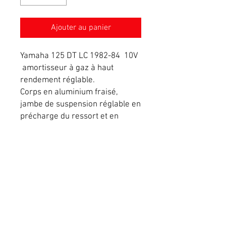
Ajouter au panier
Yamaha 125 DT LC 1982-84 10V
amortisseur à gaz à haut
rendement réglable.
Corps en aluminium fraisé,
jambe de suspension réglable en
précharge du ressort et en
détente (30 clics).
La précharge
du ressort est verrouillée à l'aide
d'une tige filetée.
EXPEDIE SOUS 5 JOURS OUVRES
Conditions générales de vente