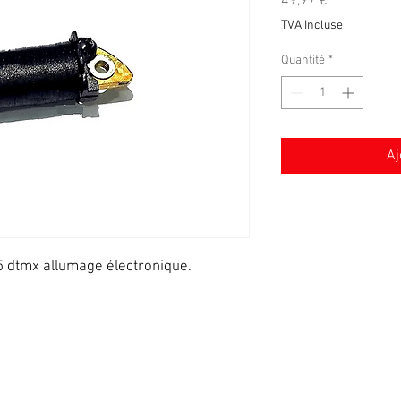
Prix
49,97 €
TVA Incluse
Quantité
*
Aj
 dtmx allumage électronique.
Conditions générales de vente
Mentions légales