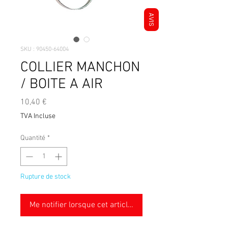
AVIS
SKU : 90450-64004
COLLIER MANCHON
/ BOITE A AIR
Prix
10,40 €
TVA Incluse
Quantité
*
Rupture de stock
Me notifier lorsque cet article est disponible