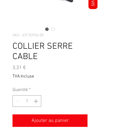
AVIS
SKU : 437-83936-00
COLLIER SERRE
CABLE
Prix
3,31 €
TVA Incluse
Quantité
*
Ajouter au panier
Collier serre cable