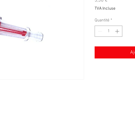
Prix
3,56 €
TVA Incluse
Quantité
*
Aj
Conditions générales de vente
Mentions légales
Livraison