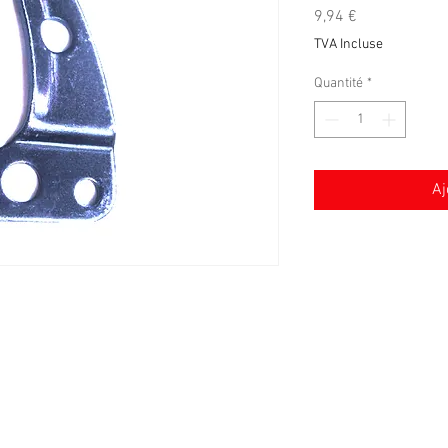
Prix
9,94 €
TVA Incluse
Quantité
*
Aj
Conditions générales de vente