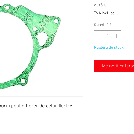
Prix
6,56 €
TVA Incluse
Quantité
*
Rupture de stock
Me notifier lors
urni peut différer de celui illustré.