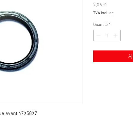
Prix
7,06 €
TVA Incluse
Quantité
*
Aj
oue avant 47X58X7