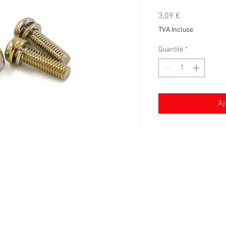
Prix
3,09 €
TVA Incluse
Quantité
*
Aj