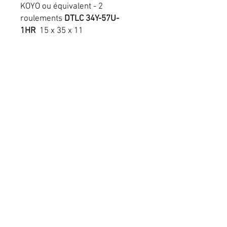
KOYO ou équivalent - 2
roulements
DTLC 34Y-57U-
1HR
15 x 35 x 11
+ 1 joint droit haute qualité.
Conditions générales de vente
Mentions légales
Livraison
RICOMOTO
Copyright©
2025 - Tous
droits réservés - All rights
reserved
Refonte boutique en ligne Wix
&
référencement Wix
by :
alexandre m the frenchy and Co