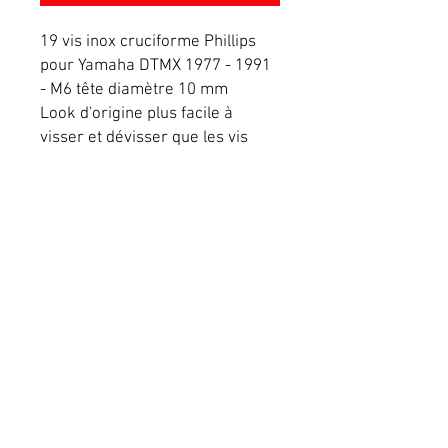
19 vis inox cruciforme Phillips
pour Yamaha DTMX 1977 - 1991
- M6 tête diamètre 10 mm
Look d'origine plus facile à
visser et dévisser que les vis
d'origine JYS Yamaha
(nécessitant un tournevis
spécial) - Cache allumage -
Embrayage
Conditions générales de vente
Mentions légales
Livraison
RICOMOTO
Copyright©
2025 - Tous
droits réservés - All rights