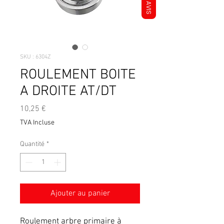
AVIS
SKU : 6304Z
ROULEMENT BOITE
A DROITE AT/DT
Prix
10,25 €
TVA Incluse
Quantité
*
Ajouter au panier
Roulement arbre primaire à