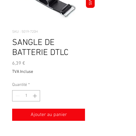
AVIS
SKU : 5019-720H
SANGLE DE
BATTERIE DTLC
Prix
6,39 €
TVA Incluse
Quantité
*
Ajouter au panier