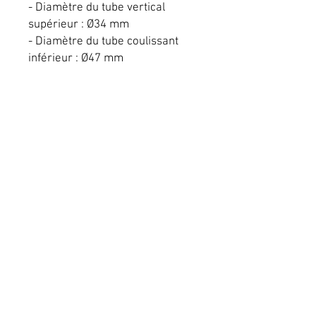
- Diamètre du tube vertical
supérieur : Ø34 mm
- Diamètre du tube coulissant
inférieur : Ø47 mm
- longueur minimale : 200 mm
- longueur maximale : 350 mm
Conditions générales de vente
Mentions légales
Livraison
RICOMOTO
Copyright©
2025 - Tous
droits réservés - All rights
reserved
Refonte boutique en ligne Wix
&
référencement Wix
by :
alexandre m the frenchy and Co