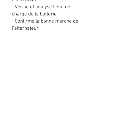
à démarrer
- Vérifie et analyse l’état de
charge de la batterie
- Confirme la bonne marche de
l’alternateur
- Facile d’utilisation
- Résistant à l’eau
- Diagnostic immédiat
Conditions générales de vente
Mentions légales
Livraison
RICOMOTO
Copyright©
2025 - Tous
droits réservés - All rights
reserved