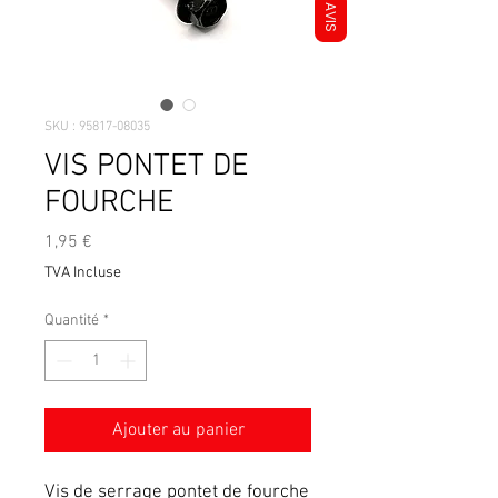
AVIS
SKU : 95817-08035
VIS PONTET DE
FOURCHE
Prix
1,95 €
TVA Incluse
Quantité
*
Ajouter au panier
Vis de serrage pontet de fourche