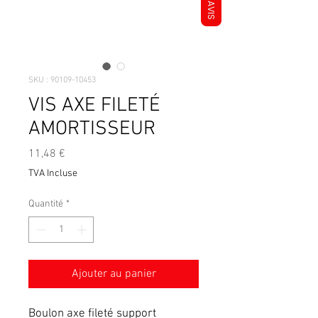
AVIS
SKU : 90109-10453
VIS AXE FILETÉ
AMORTISSEUR
Prix
11,48 €
TVA Incluse
Quantité
*
Ajouter au panier
Boulon axe fileté support