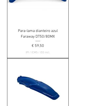
Para-lama dianteiro azul
Faraway DT50/80MX
Preço
€ 59,50
IPI / ICMS / ISS incl.