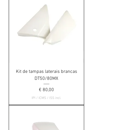
Kit de tampas laterais brancas
DT50/80MX
Preço
€ 80,00
IPI / ICMS / ISS incl.