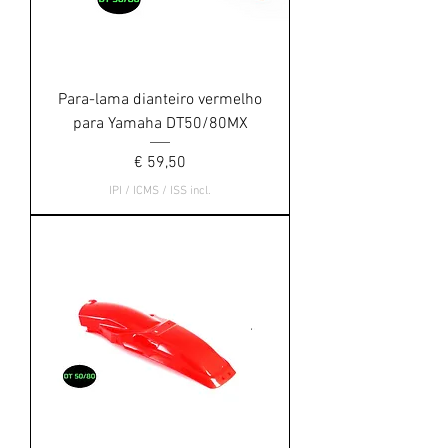
Para-lama dianteiro vermelho
para Yamaha DT50/80MX
Preço
€ 59,50
IPI / ICMS / ISS incl.