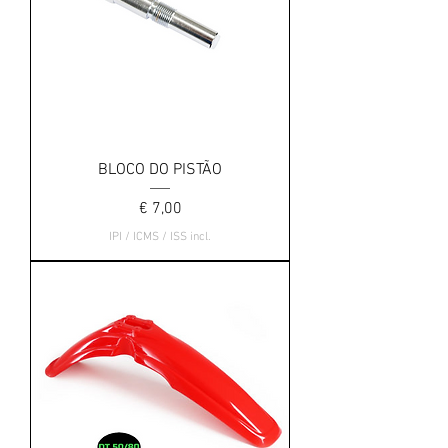
BLOCO DO PISTÃO
Preço
€ 7,00
IPI / ICMS / ISS incl.