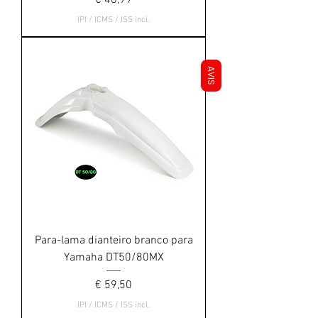
€ 46,99
IPI / ICMS / ISS incl.
AVIS
Para-lama dianteiro branco para
Yamaha DT50/80MX
Preço
€ 59,50
IPI / ICMS / ISS incl.