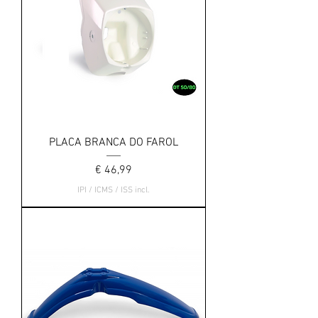
PLACA BRANCA DO FAROL
Preço
€ 46,99
IPI / ICMS / ISS incl.