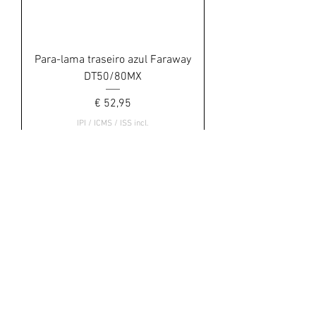
Para-lama traseiro azul Faraway
DT50/80MX
Preço
€ 52,95
IPI / ICMS / ISS incl.