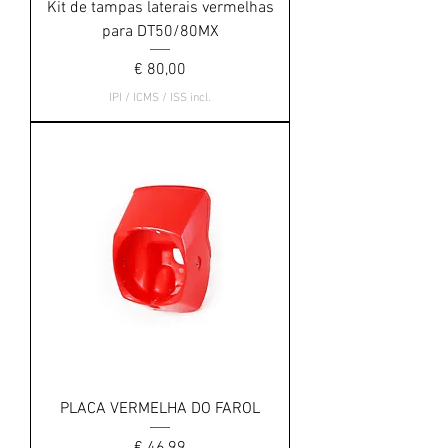
Kit de tampas laterais vermelhas
para DT50/80MX
Preço
€ 80,00
IPI / ICMS / ISS incl.
PLACA VERMELHA DO FAROL
Preço