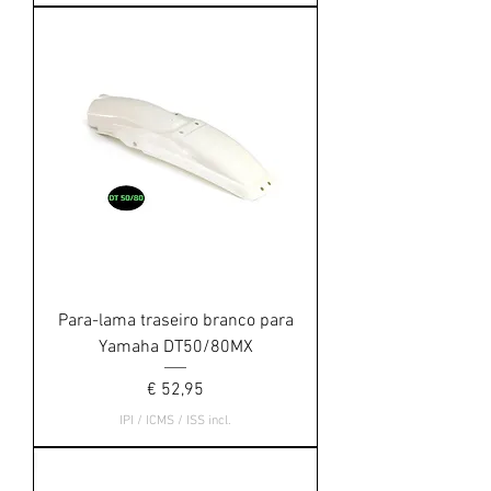
Para-lama traseiro branco para
Yamaha DT50/80MX
Preço
€ 52,95
IPI / ICMS / ISS incl.