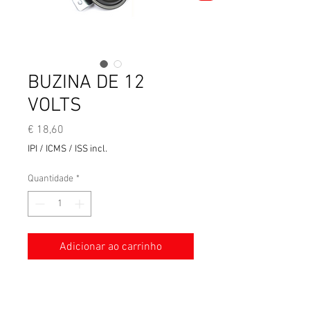
BUZINA DE 12
VOLTS
Preço
€ 18,60
IPI / ICMS / ISS incl.
Quantidade
*
Adicionar ao carrinho
NIKKO fabricado no Japão - 12
Volts - 70 mm de diâmetro