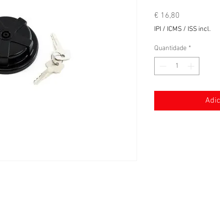
Preço
€ 16,80
IPI / ICMS / ISS incl.
Quantidade
*
Adic
Termos e condições gerais de venda