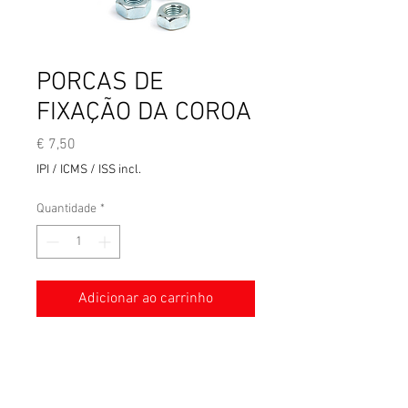
PORCAS DE
FIXAÇÃO DA COROA
Preço
€ 7,50
IPI / ICMS / ISS incl.
Quantidade
*
Adicionar ao carrinho
Jogo de 6 porcas de aço
inoxidável para coroa traseira