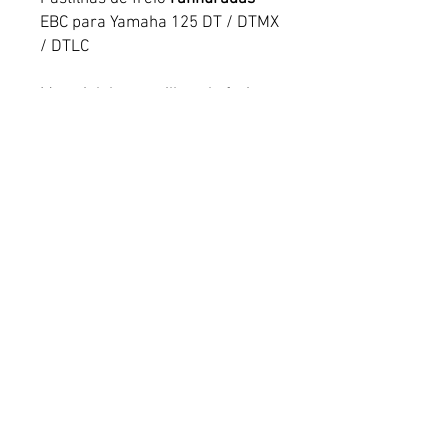
EBC para Yamaha 125 DT / DTMX
/ DTLC
Material das pastilhas de freio:
Alumínio, fabricado por meio de
processo de moldagem por
injeção de alta pressão - livre de
amianto. 1 conjunto de sapatas
de freio (2 peças) com molas.
Termos e condições gerais de venda
Aviso legal
Entrega
RICOMOTO
Copyright ©
2025 - Todos
os direitos reservados