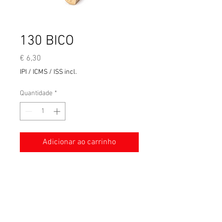
130 BICO
Preço
€ 6,30
IPI / ICMS / ISS incl.
Quantidade
*
Adicionar ao carrinho
Modelos eletrônicos Jet tamanho
130
Termos e condições gerais de venda