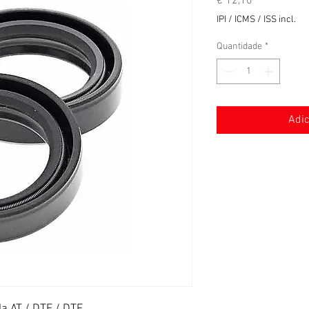
Preço
€ 12,10
IPI / ICMS / ISS incl.
Quantidade
*
Adic