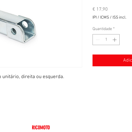
Preço
€ 17,90
IPI / ICMS / ISS incl.
Quantidade
*
Adic
o unitário, direita ou esquerda.
Termos e condições gerais de venda
Aviso legal
Entrega
RICOMOTO
Copyright ©
2025 - Todos os direitos reservados