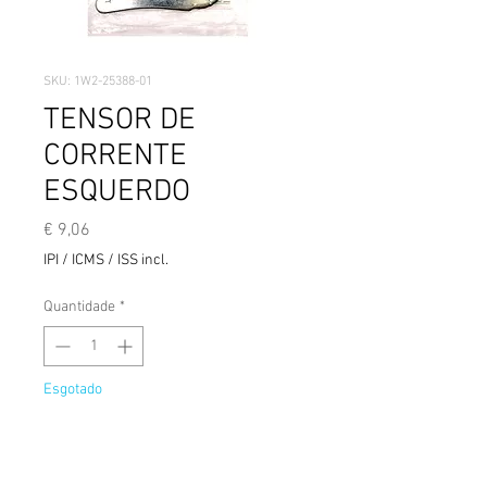
SKU: 1W2-25388-01
TENSOR DE
CORRENTE
ESQUERDO
Preço
€ 9,06
IPI / ICMS / ISS incl.
Quantidade
*
Esgotado
Notifique-me quando estiver disponível